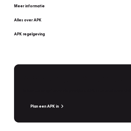
Meer informatie
Alles over APK
APK regelgeving
APK Keuring bij Vakgarage!
Is het weer tijd voor de jaarlijkse APK? Ga snel naar V
Plan een APK in