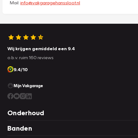
Mail:
info@vakgaragehanssloot.nl
Wij krijgen gemiddeld een 9.4
o.b.v. ruim 160 reviews
9.4/10
Mijn Vakgarage
Onderhoud
Banden