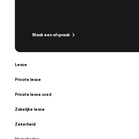
Werkplaatsafspraak
Is uw auto toe aan Onderhoud, Bandenwissel of een Va
Maak een afspraak
Lease
Private lease
Private lease used
Zakelijke lease
Zekerheid