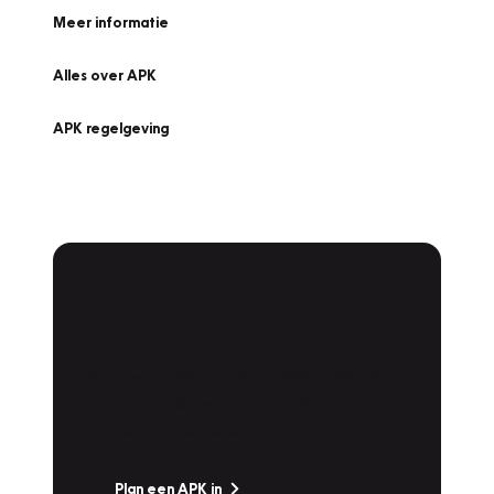
Meer informatie
Alles over APK
APK regelgeving
APK Keuring bij
Vakgarage!
Is het weer tijd voor de jaarlijkse APK? Ga
snel naar Vakgarage bij u in de buurt, en ga
zonder zorgen de weg op!
Plan een APK in