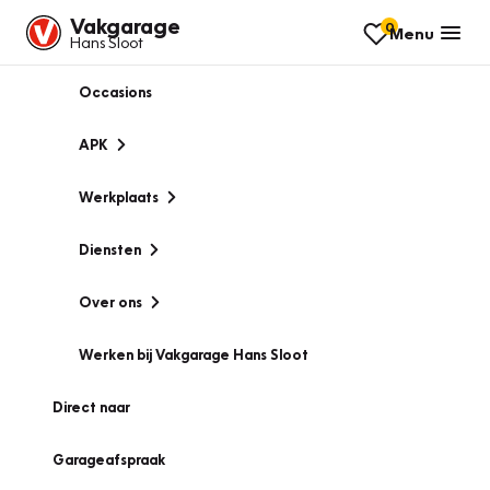
Vakgarage
0
Menu
Hans Sloot
Occasions
APK
Werkplaats
Diensten
Over ons
Werken bij Vakgarage Hans Sloot
Direct naar
Garageafspraak