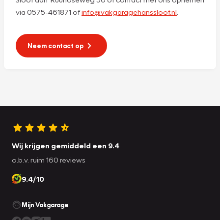
via 0575-461871 of
info@vakgaragehanssloot.nl
.
Neem contact op
Wij krijgen gemiddeld een 9.4
o.b.v. ruim 160 reviews
9.4/10
Mijn Vakgarage