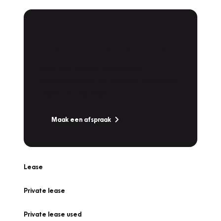
Plan een
Werkplaatsafspraak
Is uw auto toe aan Onderhoud,
Bandenwissel of een Vakantiecheck? Plan
online een afspraak!
Maak een afspraak
Lease
Private lease
Private lease used