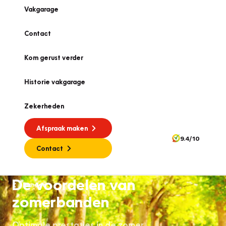
Vakgarage
Contact
Kom gerust verder
Historie vakgarage
Zekerheden
Afspraak maken
9.4/10
Contact
De voordelen van
Banden
zomerbanden
Optimale prestaties in de zomer