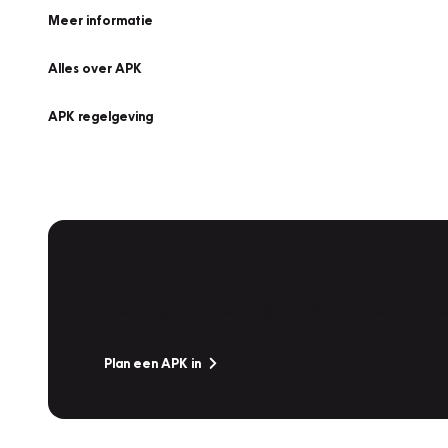
Meer informatie
Alles over APK
APK regelgeving
APK Keuring bij Vakgarage!
Is het weer tijd voor de jaarlijkse APK? Ga snel naar V
Plan een APK in