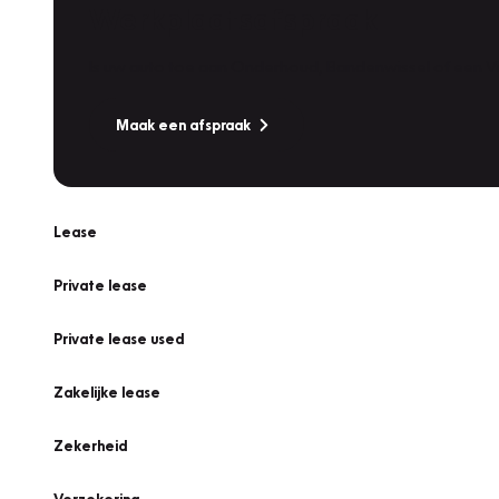
Werkplaatsafspraak
Is uw auto toe aan Onderhoud, Bandenwissel of een Va
Maak een afspraak
Lease
Private lease
Private lease used
Zakelijke lease
Zekerheid