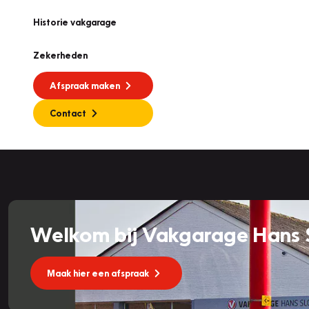
Historie vakgarage
Zekerheden
Afspraak maken
Contact
Welkom bij Vakgarage Hans 
Maak hier een afspraak