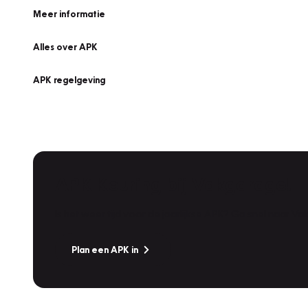
Meer informatie
Alles over APK
APK regelgeving
APK Keuring bij Vakgarage!
Is het weer tijd voor de jaarlijkse APK? Ga snel naar V
Plan een APK in