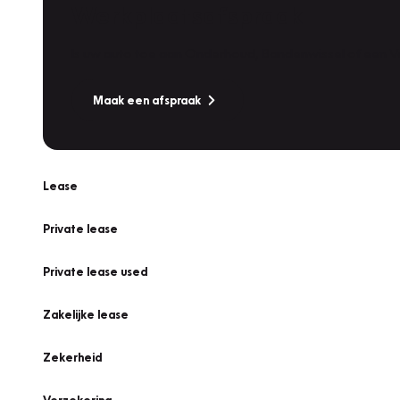
Werkplaatsafspraak
Is uw auto toe aan Onderhoud, Bandenwissel of een Va
Maak een afspraak
Lease
Private lease
Private lease used
Zakelijke lease
Zekerheid