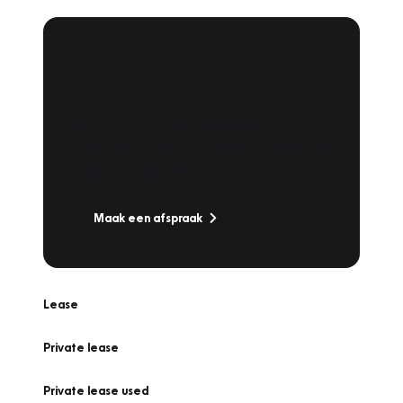
Plan een
Werkplaatsafspraak
Is uw auto toe aan Onderhoud,
Bandenwissel of een Vakantiecheck? Plan
online een afspraak!
Maak een afspraak
Lease
Private lease
Private lease used