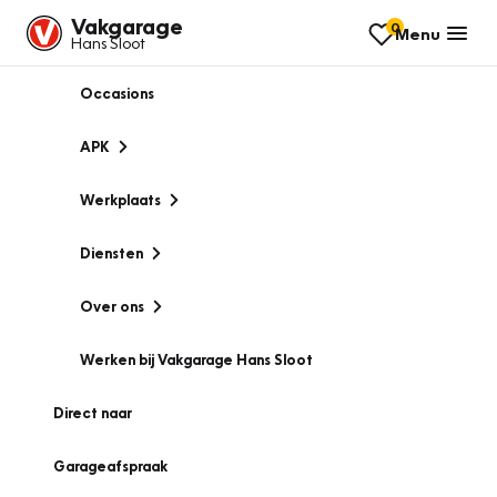
Vakgarage
0
Menu
Hans Sloot
Occasions
APK
Werkplaats
Diensten
Over ons
Werken bij Vakgarage Hans Sloot
Direct naar
Garageafspraak