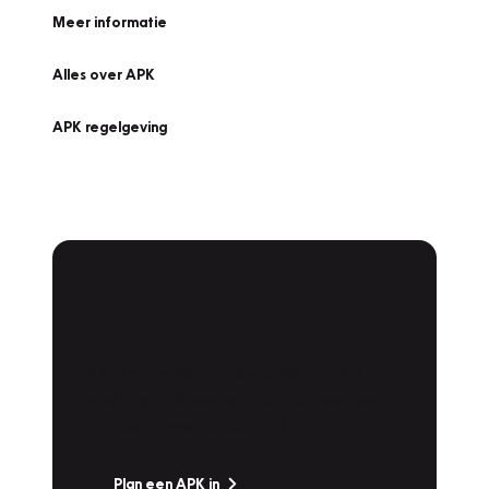
Meer informatie
Alles over APK
APK regelgeving
APK Keuring bij
Vakgarage!
Is het weer tijd voor de jaarlijkse APK? Ga
snel naar Vakgarage bij u in de buurt, en ga
zonder zorgen de weg op!
Plan een APK in