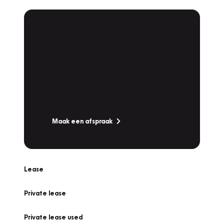
Plan een
Werkplaatsafspraak
Is uw auto toe aan Onderhoud,
Bandenwissel of een Vakantiecheck? Plan
online een afspraak!
Maak een afspraak
Lease
Private lease
Private lease used