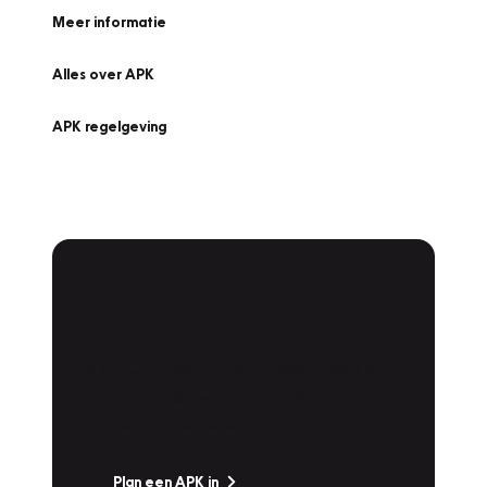
Meer informatie
Alles over APK
APK regelgeving
APK Keuring bij
Vakgarage!
Is het weer tijd voor de jaarlijkse APK? Ga
snel naar Vakgarage bij u in de buurt, en ga
zonder zorgen de weg op!
Plan een APK in