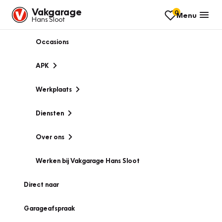
Vakgarage
0
Menu
Hans Sloot
Occasions
APK
Werkplaats
Diensten
Over ons
Werken bij Vakgarage Hans Sloot
Direct naar
Garageafspraak